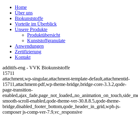
Home
Über uns
Biokunststoffe
Vorteile im Überblick
Unsere Produkte
Produktübersicht
Kunststoffgranulate
Anwendungen
Zertifizierung
Kontakt
additifs-eng - VVK Biokunststoffe
15711
attachment,wp-singular,attachment-template-default,attachmentid-
15711,attachment-pdf,wp-theme-bridge,bridge-core-3.3.2,qode-
page-transition-
enabled,ajax_fade,page_not_loaded,,no_animation_on_touch,side_m
smooth-scroll-enabled,qode-theme-ver-30.8.8.5,qode-theme-
bridge,disabled_footer_bottom,qode_header_in_grid,wpb-js-
composer js-comp-ver-7.9,vc_responsive