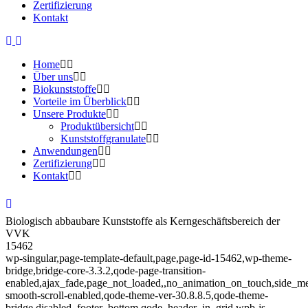
Zertifizierung
Kontakt
Home
Über uns
Biokunststoffe
Vorteile im Überblick
Unsere Produkte
Produktübersicht
Kunststoffgranulate
Anwendungen
Zertifizierung
Kontakt
Biologisch abbaubare Kunststoffe als Kerngeschäftsbereich der
VVK
15462
wp-singular,page-template-default,page,page-id-15462,wp-theme-
bridge,bridge-core-3.3.2,qode-page-transition-
enabled,ajax_fade,page_not_loaded,,no_animation_on_touch,side_m
smooth-scroll-enabled,qode-theme-ver-30.8.8.5,qode-theme-
bridge,disabled_footer_bottom,qode_header_in_grid,wpb-js-