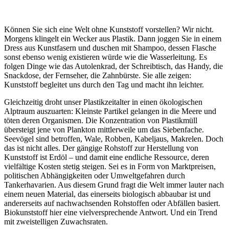
Können Sie sich eine Welt ohne Kunststoff vorstellen? Wir nicht.
Morgens klingelt ein Wecker aus Plastik. Dann joggen Sie in einem
Dress aus Kunstfasern und duschen mit Shampoo, dessen Flasche
sonst ebenso wenig existieren würde wie die Wasserleitung. Es
folgen Dinge wie das Autolenkrad, der Schreibtisch, das Handy, die
Snackdose, der Fernseher, die Zahnbürste. Sie alle zeigen:
Kunststoff begleitet uns durch den Tag und macht ihn leichter.
Gleichzeitig droht unser Plastikzeitalter in einen ökologischen
Alptraum auszuarten: Kleinste Partikel gelangen in die Meere und
töten deren Organismen. Die Konzentration von Plastikmüll
übersteigt jene von Plankton mittlerweile um das Siebenfache.
Seevögel sind betroffen, Wale, Robben, Kabeljaus, Makrelen. Doch
das ist nicht alles. Der gängige Rohstoff zur Herstellung von
Kunststoff ist Erdöl – und damit eine endliche Ressource, deren
vielfältige Kosten stetig steigen. Sei es in Form von Marktpreisen,
politischen Abhängigkeiten oder Umweltgefahren durch
Tankerhavarien. Aus diesem Grund fragt die Welt immer lauter nach
einem neuen Material, das einerseits biologisch abbaubar ist und
andererseits auf nachwachsenden Rohstoffen oder Abfällen basiert.
Biokunststoff hier eine vielversprechende Antwort. Und ein Trend
mit zweistelligen Zuwachsraten.