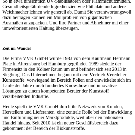
So in etwa hinsichtlich UV-Stabilisatoren oder Flammschutzmitteln.
Gesundheitsgefährdende Ingredienzien wie Phthalate und andere
Weichmacher lehnen wir generell ab. Damit Sie verantwortungsvoll
dazu beitragen können ein Müllproblem von gigantischen
Ausmaßen anzupacken. Und Ihre Partner und Abnehmer mit einer
umweltorientierten Haltung überzeugen.
Zeit im Wandel
Die Firma VVK GmbH wurde 1983 von dem Kaufmann Hermann
Plate in Ahrensburg bei Hamburg gegründet. 1989 siedelte der
Firmensitz in den Kölner Raum um und befindet sich seit 2013 in
Siegburg. Das Unternehmen begann mit dem
V
ertrieb
V
eredelter
K
unststoffe, vorwiegend im Bereich Folien und entwickelte sich im
Laufe der Jahre durch fundiertes Know-how und innovative
Lösungen zu einem kompetenten Berater der Kunststoff
verarbeitenden Industrie.
Heute spielt die VVK GmbH durch ihr Netzwerk von Kunden,
Herstellern und Lieferanten eine zentrale Rolle bei der Entwicklung
und Einführung neuer Marktprodukte, weit über den nationalen
Handel hinaus. Seit 2010 ist ein neuer Geschäftsbereich dazu
gekommen: der Bereich der Biokunststoffe.