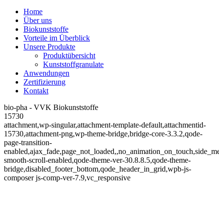
Home
Über uns
Biokunststoffe
Vorteile im Überblick
Unsere Produkte
Produktübersicht
Kunststoffgranulate
Anwendungen
Zertifizierung
Kontakt
bio-pha - VVK Biokunststoffe
15730
attachment,wp-singular,attachment-template-default,attachmentid-
15730,attachment-png,wp-theme-bridge,bridge-core-3.3.2,qode-
page-transition-
enabled,ajax_fade,page_not_loaded,,no_animation_on_touch,side_m
smooth-scroll-enabled,qode-theme-ver-30.8.8.5,qode-theme-
bridge,disabled_footer_bottom,qode_header_in_grid,wpb-js-
composer js-comp-ver-7.9,vc_responsive