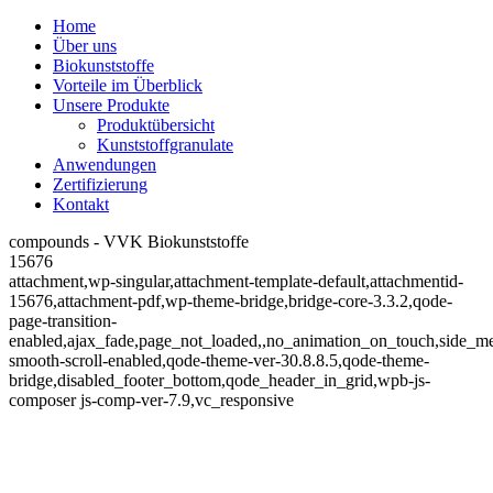
Home
Über uns
Biokunststoffe
Vorteile im Überblick
Unsere Produkte
Produktübersicht
Kunststoffgranulate
Anwendungen
Zertifizierung
Kontakt
compounds - VVK Biokunststoffe
15676
attachment,wp-singular,attachment-template-default,attachmentid-
15676,attachment-pdf,wp-theme-bridge,bridge-core-3.3.2,qode-
page-transition-
enabled,ajax_fade,page_not_loaded,,no_animation_on_touch,side_m
smooth-scroll-enabled,qode-theme-ver-30.8.8.5,qode-theme-
bridge,disabled_footer_bottom,qode_header_in_grid,wpb-js-
composer js-comp-ver-7.9,vc_responsive